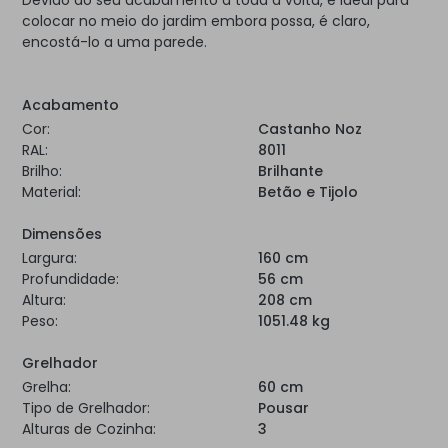
Devido ao seu acabamento a toda a volta, é ideal para
colocar no meio do jardim embora possa, é claro,
encostá-lo a uma parede.
Acabamento
Cor:
Castanho Noz
RAL:
8011
Brilho:
Brilhante
Material:
Betão e Tijolo
Dimensões
Largura:
160 cm
Profundidade:
56 cm
Altura:
208 cm
Peso:
1051.48 kg
Grelhador
Grelha:
60 cm
Tipo de Grelhador:
Pousar
Alturas de Cozinha:
3