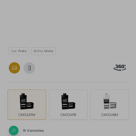
Cor:
Preto
Brilho:
Mate
CM32APM
CM32APB
CM32ABM
15 Variantes