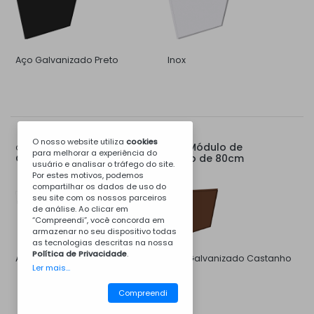
Aço Galvanizado Preto
Inox
O nosso website utiliza
cookies
Tampo Traseiro para Módulo de
Opções para:
para melhorar a experiência do
Churrasqueira, Apoio, Pia ou Fogão de 80cm
usuário e analisar o tráfego do site.
Por estes motivos, podemos
compartilhar os dados de uso do
seu site com os nossos parceiros
de análise. Ao clicar em
“Compreendi”, você concorda em
armazenar no seu dispositivo todas
as tecnologias descritas na nossa
Política de Privacidade
.
Aço Galvanizado Branco
Aço Galvanizado Castanho
Ler mais...
8011
Compreendi